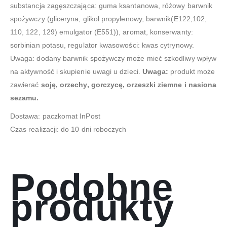
substancja zagęszczająca: guma ksantanowa, różowy barwnik
spożywczy (gliceryna, glikol propylenowy, barwnik(E122,102,
110, 122, 129) emulgator (E551)), aromat, konserwanty:
sorbinian potasu, regulator kwasowości: kwas cytrynowy.
Uwaga: dodany barwnik spożywczy może mieć szkodliwy wpływ
na aktywność i skupienie uwagi u dzieci.
Uwaga:
produkt może
zawierać
soję, orzechy, gorczycę, orzeszki ziemne i nasiona
sezamu.
Dostawa: paczkomat InPost
Czas realizacji: do 10 dni roboczych
Podobne
produkty