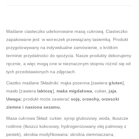
Maślane ciasteczko udekorowane masą cukrową. Ciasteczko
zapakowane jest w woreczek przewiązany tasiemką. Produkt
przygotowywany na indywidualne zamówienie, o krótkim
terminie przydatności do spożycia. Nasze produkty dekorujemy
ręcznie, a więc mogą one w nieznacznym stopniu różnić się od
tych przedstawionych na zdjęciach.
Ciastko maślane Składniki: mąka pszenna [zawiera
gluten
],
masło [zawiera
laktozę
],
maka migdałowa
, cukier,
jaja
.
Uwaga:
produkt może zawierać
soję, orzechy, orzeszki
ziemne i nasiona sezamu.
Masa cukrowa Skład: cukier, syrop glukozowy, woda, tłuszcze
roślinne (tłuszcz kokosowy, hydrogenizowany olej palmowy z
pestek), skrobia modyfikowana: skrobia ziemniaczana,