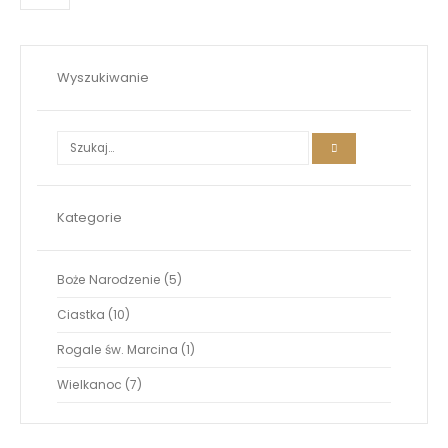
Wyszukiwanie
Kategorie
5
Boże Narodzenie
5
produktów
10
Ciastka
10
produktów
1
Rogale św. Marcina
1
produkt
7
Wielkanoc
7
produktów