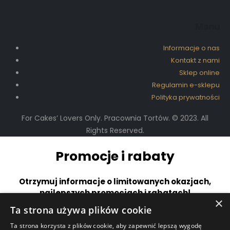
Menu
Informacje o nas
Kontakt z nami
Sklep online
Regulamin e-sklepu
Polityka prywatności
For Cakes’ Lovers Only. Pracownia Tortów. © 2023. All
Rights Reserved.
Promocje i rabaty
Otrzymuj informacje o limitowanych okazjach,
najlepszych promocjach i rabatach!
×
Ta strona używa plików cookie
E-mail
*
Ta strona korzysta z plików cookie, aby zapewnić lepszą wygodę