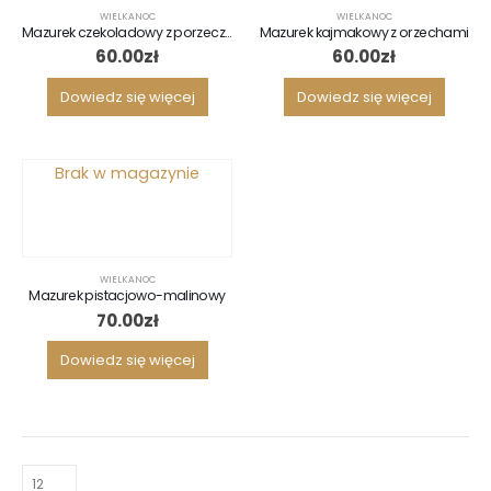
WIELKANOC
WIELKANOC
Mazurek czekoladowy z porzeczka
Mazurek kajmakowy z orzechami
60.00
zł
60.00
zł
Dowiedz się więcej
Dowiedz się więcej
Brak w magazynie
WIELKANOC
Mazurek pistacjowo-malinowy
70.00
zł
Dowiedz się więcej